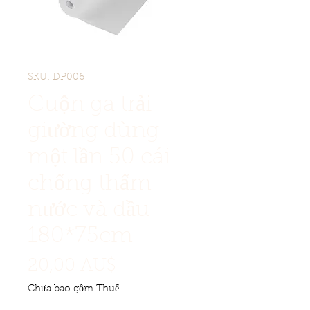
SKU: DP006
Cuộn ga trải
giường dùng
một lần 50 cái
chống thấm
nước và dầu
180*75cm
Giá
20,00 AU$
Chưa bao gồm Thuế