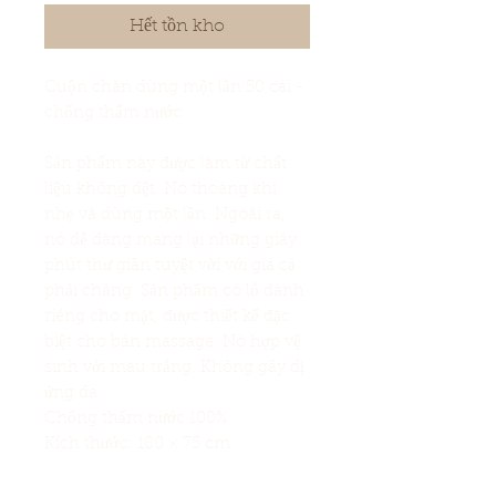
Hết tồn kho
Cuộn chăn dùng một lần 50 cái -
chống thấm nước
Sản phẩm này được làm từ chất
liệu không dệt. Nó thoáng khí,
nhẹ và dùng một lần. Ngoài ra,
nó dễ dàng mang lại những giây
phút thư giãn tuyệt vời với giá cả
phải chăng. Sản phẩm có lỗ dành
riêng cho mặt, được thiết kế đặc
biệt cho bàn massage. Nó hợp vệ
sinh với màu trắng. Không gây dị
ứng da.
Chống thấm nước 100%
Kích thước: 180 × 75 cm