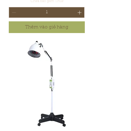
Chưa bao gồm Thuế
Thêm vào giỏ hàng