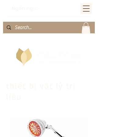
Ngôn ngữ:
thiết bị vật lý trị
liệu