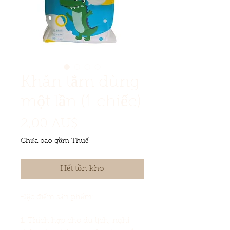
Khăn tắm dùng
một lần (1 chiếc)
Giá
2,00 AU$
Chưa bao gồm Thuế
Hết tồn kho
Đặc điểm sản phẩm:
1. Thích hợp cho du lịch, nghỉ