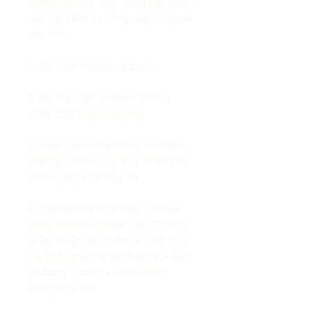
dưỡng tại nhà, spa, xông hơi, cắm
trại, bãi biển, các hoạt động ngoài
trời, v.v.
2. An toàn và hợp vệ sinh
3. Sợi thực vật tự nhiên không
chứa chất huỳnh quang
4. Được làm từ sợi bông tự nhiên,
chất liệu mềm mại, mịn màng và
không gây kích ứng da.
5. Dày hơn và chắc hơn, có khả
năng thấm hút nước cao. Thông
số kỹ thuật sản phẩm: • Chất liệu:
Vải không dệt từ sợi thực vật • Hạn
sử dụng: 3 năm • Cách dùng:
Dùng một lần