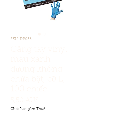
SKU: DP036
Găng tay vinyl
màu xanh
dương không
chứa bột, cỡ L,
100 chiếc.
Giá
5,50 AU$
Chưa bao gồm Thuế