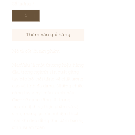
Số lượng
*
Thêm vào giỏ hàng
Mô tả cốt lõi sản phẩm
MaxValu là một thương hiệu hàng
đầu trong ngành sản xuất găng
tay bảo hộ, nổi tiếng về chất lượng
cao và tính đa dụng. Những chiếc
găng tay vinyl màu xanh này
được sử dụng rộng rãi trong
ngành dịch vụ thực phẩm và vệ
sinh, mang lại trải nghiệm thoải
mái khi đeo đồng thời đảm bảo vệ
sinh và an toàn.