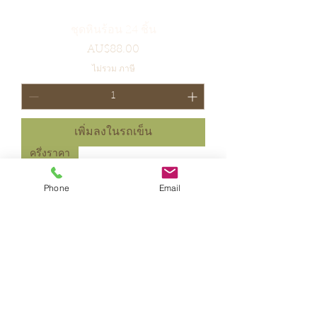
ชุดหินร้อน 24 ชิ้น
ราคา
AU$88.00
ไม่รวม ภาษี
เพิ่มลงในรถเข็น
ครึ่งราคา
Phone
Email