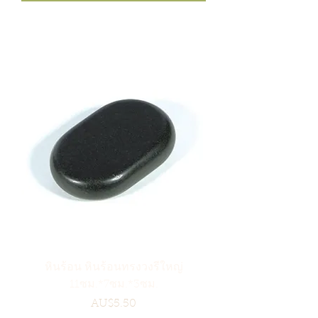
หินร้อน หินร้อนทรงวงรีใหญ่
11ซม.*7ซม.*3ซม.
ราคา
AU$5.50