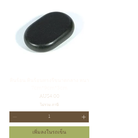
หินร้อน หินร้อนทรงรีขนาดกลาง หนา
7cm*9cm*3cm
ราคา
AU$4.00
ไม่รวม ภาษี
เพิ่มลงในรถเข็น