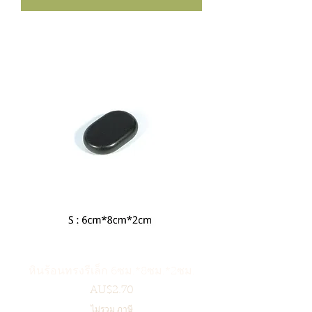
หินร้อนทรงรีเล็ก 6ซม.*8ซม.*2ซม.
ราคา
AU$2.70
ไม่รวม ภาษี