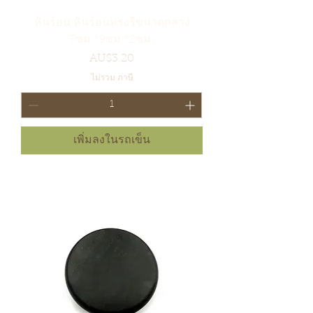
หินร้อน หินร้อนทรงรีขนาดกลาง
7ซม.*9ซม.*2ซม.
ราคา
AU$3.20
ไม่รวม ภาษี
เพิ่มลงในรถเข็น