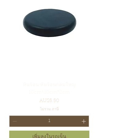
หินร้อน หินร้อนกลมใหญ่
10cm*10cm*2cm
ราคา
AU$5.50
ไม่รวม ภาษี
เพิ่มลงในรถเข็น