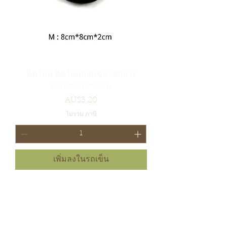
หินร้อน หินร้อนกลมขนาดกลาง
8cm*8cm*2cm
ราคา
AU$3.20
ไม่รวม ภาษี
เพิ่มลงในรถเข็น