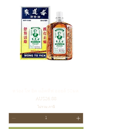
หว่อง โท ยิค แอ็คทีฟ ออยล์ 50มล.
ราคา
AU$26.88
ไม่รวม ภาษี