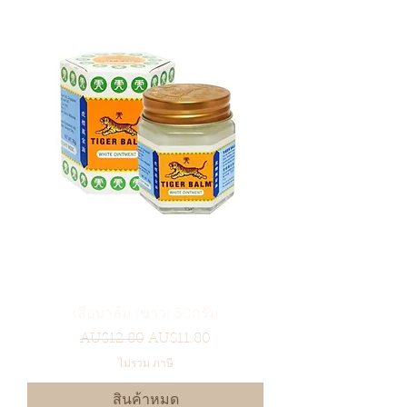
เสือบาล์ม (ขาว) 30กรัม
ราคาปกติ
ราคาขายลด
AU$12.80
AU$11.80
ไม่รวม ภาษี
สินค้าหมด