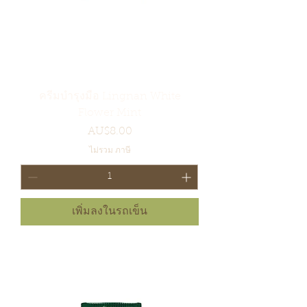
ครีมบำรุงมือ Lingnan White
Flower Mint
ราคา
AU$8.00
ไม่รวม ภาษี
เพิ่มลงในรถเข็น