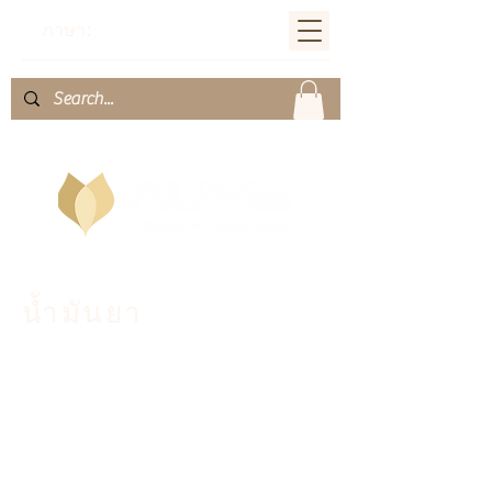
ภาษา:
​น้ำมันยา