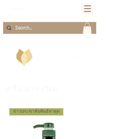
ภาษา:
​ครีมนวด/นม
ข่าวประชาสัมพันธ์ล่าสุด