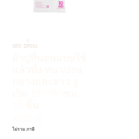
SKU: DP001
ผ้าปูที่นอนแบบใช้
แล้วทิ้ง หนาปาน
กลางและยาว รู
เปิด 195*80ซม.
10 ชิ้น
ราคา
AU$3.60
ไม่รวม ภาษี