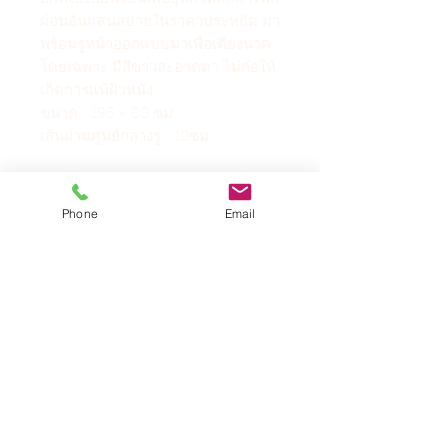
ผ่อนอันแสนสบายในราคาประหยัด มา
พร้อมรูหน้าออกแบบมาเพื่อเตียงนวด
โดยเฉพาะ มีสีขาวสะอาดตา ไม่ก่อให้
เกิดการแพ้ผิวหนัง
ขนาด : 195 × 80 ซม.
เส้นผ่านศูนย์กลางรู : 10ซม.
ข้อมูลสินค้า
Phone
Email
【ชื่อผลิตภัณฑ์】ผ้าปูที่นอนแบบ
ใช้แล้วทิ้ง หนาปานกลาง ยาวพิเศษ
[ขนาดสินค้า] 195ซม.*80ซม. รู
สินค้าคล้ายกัน
กลมเส้นผ่านศูนย์กลาง 10ซม.
【รายละเอียดการบรรจุ】10 ชิ้น/
แพ็ค
สินค้าใหม่
[คุณลักษณะของผลิตภัณฑ์] พับ
แผ่นเดียว พร้อมใช้งาน บรรจุภัณฑ์
ปิดผนึก สะอาดและถูกสุขอนามัย