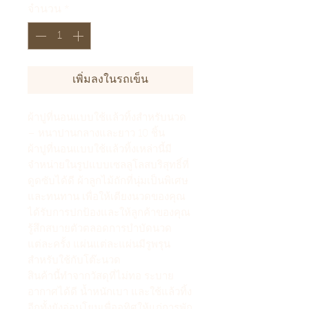
จำนวน
*
เพิ่มลงในรถเข็น
ผ้าปูที่นอนแบบใช้แล้วทิ้งสำหรับนวด
– หนาปานกลางและยาว 10 ชิ้น
ผ้าปูที่นอนแบบใช้แล้วทิ้งเหล่านี้มี
จำหน่ายในรูปแบบเซลลูโลสบริสุทธิ์ที่
ดูดซับได้ดี ผ้าลูกไม้ถักที่นุ่มเป็นพิเศษ
และทนทาน เพื่อให้เตียงนวดของคุณ
ได้รับการปกป้องและให้ลูกค้าของคุณ
รู้สึกสบายตัวตลอดการบำบัดนวด
แต่ละครั้ง แผ่นแต่ละแผ่นมีรูพรุน
สำหรับใช้กับโต๊ะนวด
สินค้านี้ทำจากวัสดุที่ไม่ทอ ระบาย
อากาศได้ดี น้ำหนักเบา และใช้แล้วทิ้ง
อีกทั้งยังอ่อนโยนเพื่ออุทิศให้แก่การพัก