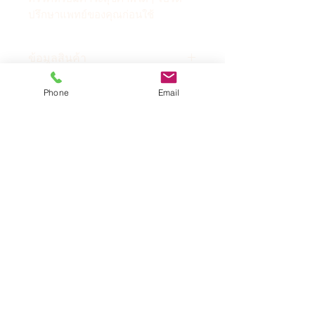
ปรึกษาแพทย์ของคุณก่อนใช้
ข้อมูลสินค้า
【ชื่อผลิตภัณฑ์】น้ำมันนวดพื้น
Phone
Email
ฐานไม่มีกลิ่น
【ความจุสินค้า】1,000มล.
สินค้าคล้ายกัน
[บรรจุภัณฑ์ผลิตภัณฑ์] วัสดุ PP
คุณภาพสูง พร้อมปั๊มแรงดัน
[ส่วนผสมหลัก]
สารสกัดจากผลโรส
สินค้าใหม่
ฮิป, น้ำมันแร่, มิ้นต์, สารสกัดจาก
พืช ฯลฯ
[คุณสมบัติของผลิตภัณฑ์]
สารสกัด
จากพืชธรรมชาติบริสุทธิ์ น้ำมันพื้น
ฐานกึ่งละลายน้ำ ปราศจากกลิ่น
สามารถใช้ผสมน้ำมันหอมระเหย
ต่างๆ ได้ อุดมไปด้วยวิตามินอีจาก
ธรรมชาติ
ให้ความชุ่มชื้นดีเยี่ยม