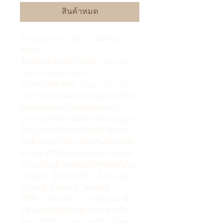
สินค้าหมด
น้ำมันนวด 1000มล. - ไม่มีกลิ่น
สังสาร
น้ำมันนวดโรสฮิปไร้กลิ่น 1000 มล.
เหมาะกับทุกสภาพผิว
สามารถใช้ร่วมกับ Treatment Oil
เพื่อการปกป้องผิวของคุณตลอดทั้งวัน
สูตรปลอบประโลมพิเศษของเรา
ประกอบด้วยวิตามินอีสารต้านอนุมูล
อิสระและน้ำมันจากพืชเพื่อให้ความ
ชุ่มชื้นและบำรุงผิว ผลิตภัณฑ์จากพืช
ธรรมชาติใช้ร่วมกับน้ำมันบำบัดและ
ช่วยปกป้องผิวของคุณได้ตลอดทั้งวัน
ส่วนผสม: น้ำมันโรสฮิป, น้ำมันจมูก
ข้าวสาลี, น้ำมันแร่, วิตามินอี
วิธีใช้ : วอร์มครีม 2-3 หยดบนฝ่ามือ
แล้วนวดให้ซึมเข้าสู่ผิวกาย หากตั้ง
ครรภ์หรือมีภาวะสุขภาพใดๆ โปรด