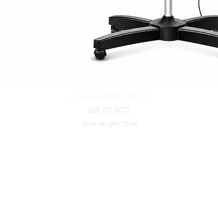
红外线电磁神灯理疗仪
Xem nhanh
Giá
165,00 AU$
Chưa bao gồm Thuế