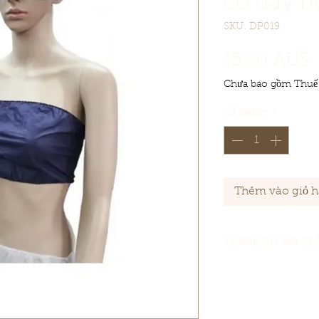
có dây b
SKU: DP019
G
13,20 AU$
Chưa bao gồm Thuế
Số lượng
*
Thêm vào giỏ 
Thông tin sản p
【Kích cỡ】
Một kí
【Thông số kỹ th
【Giới thiệu sản