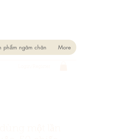
n phẩm ngâm chân
More
Login/Register
dùng một lần