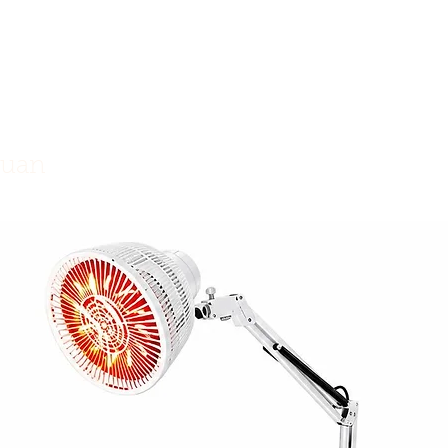
làm từ vải không 
thoải mái. Hoàn 
và có khả năng th
quan