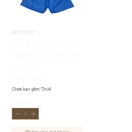
SKU: DP017
Quần lót Boxer
dùng một lần 10
chiếc
Giá
5,50 AU$
Chưa bao gồm Thuế
Số lượng
*