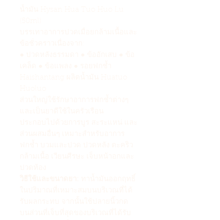
น้ำมัน Hysan Hua Tuo Huo Lu
(50ml)
บรรเทาอาการปวดเมื่อยกล้ามเนื้อและ
ข้อชั่วคราวเนื่องจาก:
● ปวดหลังธรรมดา ● ข้ออักเสบ ● ข้อ
เคล็ด ● ข้อแพลง ● รอยฟกช้ำ
Haishantang ผลิตน้ำมัน Huatuo
Huoluo
ส่วนใหญ่ใช้รักษาอาการฟกช้ำต่างๆ
และเป็นยาดีใช้ในครัวเรือน
ประกอบไปด้วยการบูร สะระแหน่ และ
ส่วนผสมอื่นๆ เหมาะสำหรับอาการ
ฟกช้ำ บวมและปวด ปวดหลัง ตะคริว
กล้ามเนื้อ เวียนศีรษะ เจ็บหน้าอกและ
ปวดท้อง
วิธีใช้และขนาดยา:
ทาน้ำมันออกฤทธิ์
ในปริมาณที่เหมาะสมบนบริเวณที่ได้
รับผลกระทบ จากนั้นใช้ปลายนิ้วกด
บนส่วนที่เจ็บที่สุดของบริเวณที่ได้รับ