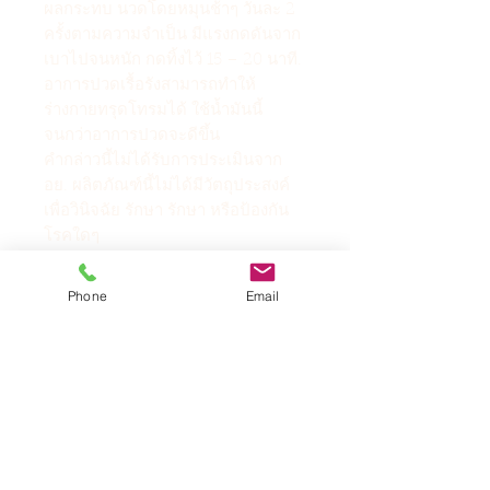
ผลกระทบ นวดโดยหมุนช้าๆ วันละ 2
ครั้งตามความจำเป็น มีแรงกดดันจาก
เบาไปจนหนัก กดทิ้งไว้ 15 – 20 นาที.
อาการปวดเรื้อรังสามารถทำให้
ร่างกายทรุดโทรมได้ ใช้น้ำมันนี้
จนกว่าอาการปวดจะดีขึ้น
คำกล่าวนี้ไม่ได้รับการประเมินจาก
อย. ผลิตภัณฑ์นี้ไม่ได้มีวัตถุประสงค์
เพื่อวินิจฉัย รักษา รักษา หรือป้องกัน
โรคใดๆ
Phone
Email
ข้อมูลสินค้า
น้ำมันโลชั่น Haishan Huatuo
น้ำมัน Huatuo Huoluo ผลิตโดย
Haishantang เหมาะสำหรับ
สินค้าคล้ายกัน
อาการฟกช้ำและปวดเมื่อยต่างๆ
เป็นหลัก และเป็นยาสามัญประจำ
บ้านที่ดีอีกด้วย มีส่วนผสมอย่าง
สินค้าใหม่