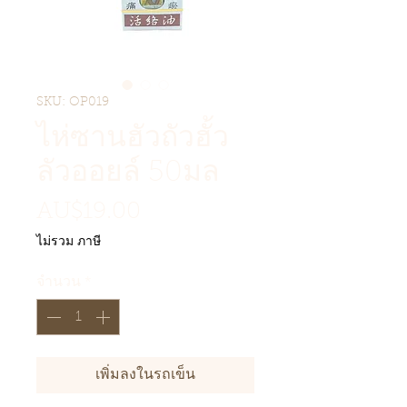
SKU: OP019
ไห่ซานฮัวถัวฮั้ว
ลัวออยล์ 50มล
ราคา
AU$19.00
ไม่รวม ภาษี
จำนวน
*
เพิ่มลงในรถเข็น