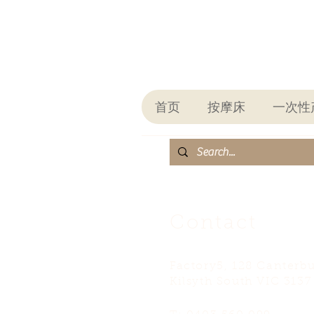
首页
按摩床
一次性
Contact
Factory5, 128 Canterb
Kilsyth South VIC 3137