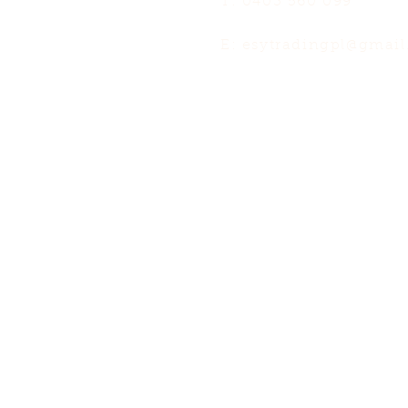
T: 0403 560 099
E:
esytradingpl@gmai