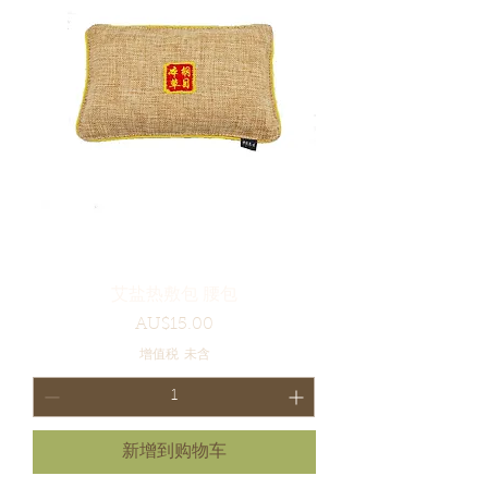
艾盐热敷包 腰包
價格
AU$15.00
增值税 未含
新增到购物车