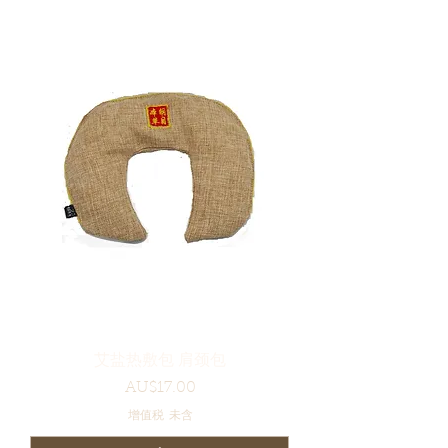
艾盐热敷包 肩颈包
價格
AU$17.00
增值税 未含