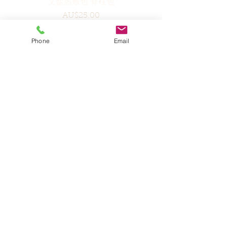
艾盐热敷包 脊柱包
價格
AU$25.00
增值税 未含
Phone
Email
新增到购物车