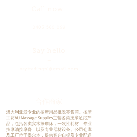
Call now
—
0403 560 099
Say hello
—
esytradingpl@gmail.com
合作商家
澳大利亚最专业的按摩用品批发零售商。按摩
工坊AU Massage Supplies主营各类按摩足浴产
品，包括各类实木按摩床，一次性耗材，专业
按摩油按摩膏，以及专业器材设备。公司仓库
及工厂位于墨尔本，提供客户自提及专业配送