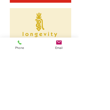
Phone
Email