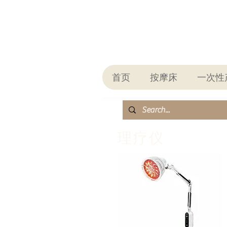
首页
按摩床
一次性
理疗仪