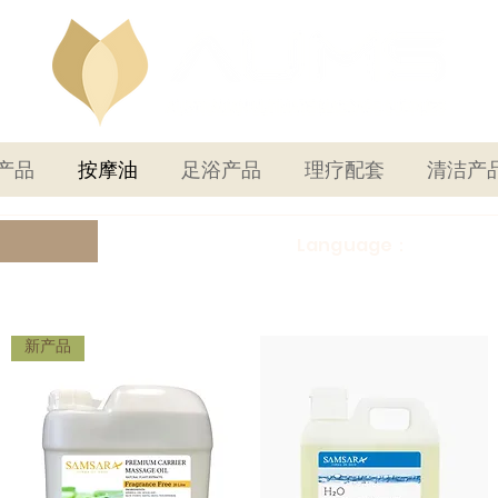
产品
按摩油
足浴产品
理疗配套
清洁产
Language：
新产品