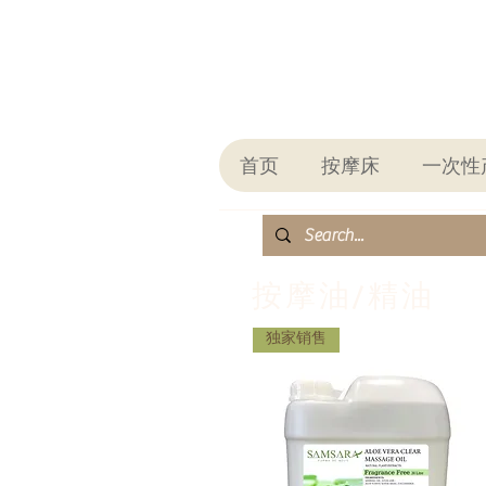
首页
按摩床
一次性
按摩油/精油
独家销售