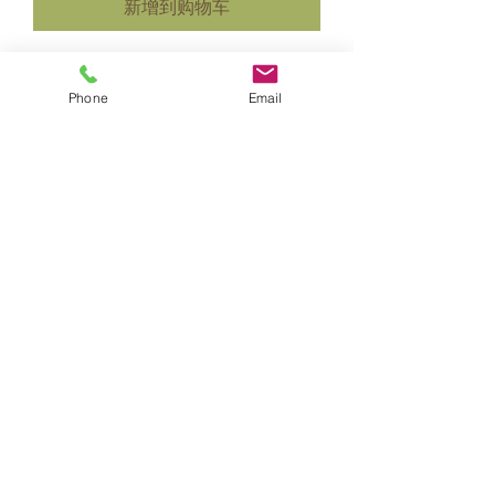
新增到购物车
Phone
Email
一次性足浴袋 80个装
價格
AU$5.50