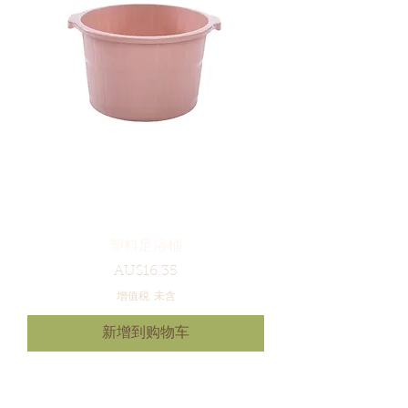
塑料足浴桶
價格
AU$16.35
增值税 未含
新增到购物车