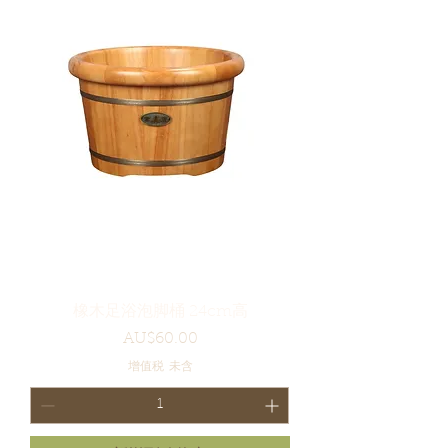
橡木足浴泡脚桶 24cm高
價格
AU$60.00
增值税 未含