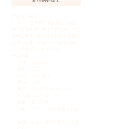
新增到购物车
产品核心描述
MaxValu 是防护手套行业的领先品
牌，以高品质和多功能性著称。本款
蓝色乙烯基手套广泛应用于餐饮服务
及清洁行业，在确保卫生安全的同
时，提供舒适的佩戴体验。
产品规格
品牌： MaxValu
材质： PVC
颜色： 蓝色 (Blue)
尺码： M码
类型： 无粉型 (Powder-Free) /
非无菌 (Non-Sterile)
数量： 100只/盒
认证： HACCP 食品安全体系认
证
特性： 左右手通用，仅限一次性