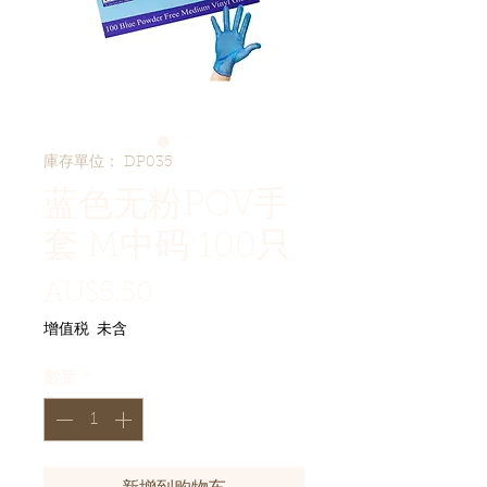
庫存單位： DP035
蓝色无粉PCV手
套 M中码 100只
價格
AU$5.50
增值税 未含
數量
*