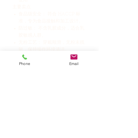
使用
主要卖点
食品级安全： 符合 HACCP 标
准，专为食品接触和加工设计。
防过敏： 不含乳胶成分，适合乳
胶敏感人群。
无粉工艺： 穿戴顺滑，无粉末残
留，保持操作环境清洁。
广泛适用： 适用于商业厨房、工
Phone
Email
业清洁、美容及通用防护场景。
相关产品
新产品