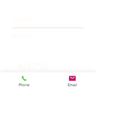
产品信息
【产品名称】
购买须知
按摩床 80cm加宽
【产品材质】
1. 本产品存有少量现货。如无现
实木床架，PU皮，内置双层高密
货，制作周期为您付订金款后5-6
度海绵
周交货，具体发货时间请咨询客
相关产品
【标准尺寸】
服。
长190cm，宽80cm，高
2. 产品为定制产品，除非质量问
68cm（尺寸亦可定制，依据尺寸
题，否则一律不退不换。不接受例
Phone
Email
新产品
New listing
改动可能会产生略微的价格调整）
如物流运输时间太长等理由退货。
【产品颜色】
3. 价格不包含配送费用。具体配
默认为咖啡色或黑色皮面，深色油
送费用请咨询客服。
漆，下单后请与客服确认皮面及油
漆颜色（颜色亦可定制，特定颜色
可能会产生额外费用）
本公司具有超过20年的按摩床制