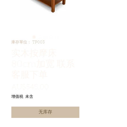
庫存單位： TP003
实木按摩床
80cm加宽 联系
客服下单
價格
AU$545.00
增值税 未含
无库存